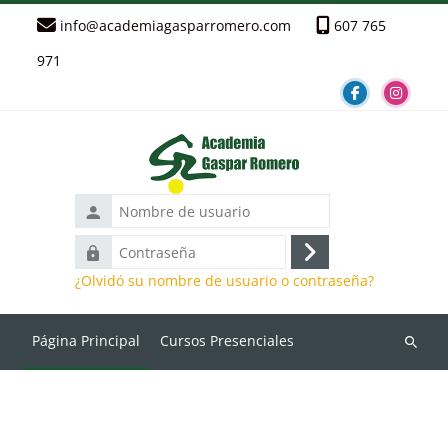
Salta al contenido principal
info@academiagasparromero.com
607 765
971
Nombre
de
Contraseña
usuario
Acceder
¿Olvidó su nombre de usuario o contraseña?
Página Principal
Cursos Presenciales
Búsque