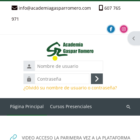
Salta al contenido principal
info@academiagasparromero.com
607 765
971
Abr
Nombre
de
Contraseña
usuario
Acceder
¿Olvidó su nombre de usuario o contraseña?
Página Principal
Cursos Presenciales
Búsque
Bloques
URL
VIDEO ACCESO LA PARIMERA VEZ A LA PLATAFORMA