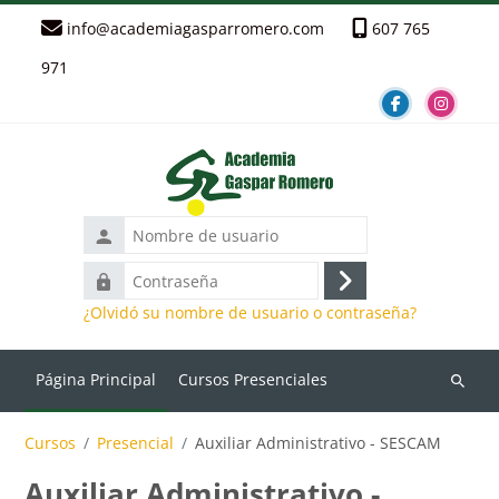
Salta al contenido principal
info@academiagasparromero.com
607 765
971
Nombre
de
Contraseña
usuario
Acceder
¿Olvidó su nombre de usuario o contraseña?
Página Principal
Cursos Presenciales
Búsque
Cursos
Presencial
Auxiliar Administrativo - SESCAM
Auxiliar Administrativo -