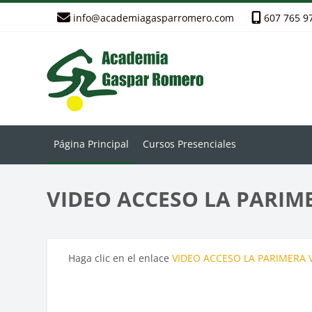
Salta al contenido principal
info@academiagasparromero.com
607 765 9
Página Principal
Cursos Presenciales
VIDEO ACCESO LA PARIM
Requisitos de finalización
Haga clic en el enlace
VIDEO ACCESO LA PARIMERA 